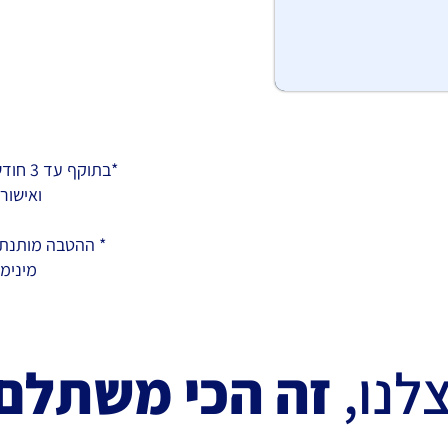
*בתוקף עד 3 חודשים מ
ואישור
* ההטבה מותנת
מינימום 00
לנו,
זה הכי משתלם