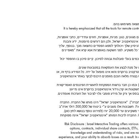
וצאה משימוש בהם.
It is hereby emphasized that all the tools for remote con
וונים, כגון: מניות, אופציות, חוזים עתידיים, כתבי אופציות,
אינטראקטיב ישראל, ולכן הם דורשים מיומנות, ידע והבנת
יון שלך ויכולתך לספוג הפסדים כתוצאה מכך. בנוסף, עליך
ר כל משקיע. לפני השקעה באופציות אנא קרא את “מאפיינים
ים בעלי סובלנות גבוהה לסיכון. קיים סיכון בו ההפסד יכול
ים על מנת לבצע את העסקאות במטבעות שונים.
טיב ברוקרס והוא אינו מופעל על ידה. כל המידע בדף זה, או
 בצורה מלאה הנכם מוזמנים היכנס לבקר באתר אינטראקטיב
אינטראקטיב ברוקרס הינם ברוקר דילר רשום המפוקח ע”י הרשות האמריקאית לני”ע וזירות מסחר (SEC) הרשות למסחר חוזי סחורות (CFTC) ואגודת החוזים הלאומית (NFA) וכמו כן חבר ברשות המפקחת לתעשיית הפיננסים האמריקאית
השקעות או קרן גידור. אינטראקטיב ברוקרס אינו מייעץ
ס אך ורק על מידע פומבי גלוי לציבור ועל הערכות ואומדנים.
שירות "Investment Services" באירופה תחת דירקטיבת MIFID ובפיקוח הרגולטור CySec בקפריסין (מספר רישיון 325/17) (להלן: "החברה"). "אינטראקטיב ישראל" הינו מותג של החברה. החברה
חברה בקרן לפיצויי משקיעים. חשבונות המסחר של הלקוחות הנפתחים ב- Interactive Brokers LLC בארה"ב מפוקחים ומבוקרים עי הרגולטורים האמריקאים:Finra, SEC , CFTC. חשבונות אלו מוגנים ע"י ביטוח של 500,000 דולר ארה"ב
עבור כל חשבון. חשבונות המסחר של הלקוחות הנפתחים ב- Interactive Brokers Ireland מפוקחים ומבוקרים ע"י הבנק המרכזי באירלנד. חשבונות אלו מוגנים ע"י הקרן לפיצוי משקיעים עד 20,000 יורו (לפירוט נוסף בנושא לחץ כאן).
החברה פועלת בישראל תחת היתר לפי סעיף 49א לחוק ניירות ערך, תשכ"ח-1968 בהסתמך על הצהרת החברה כי שירותי המסחר באמצעותה יינתנו תחת הפיקוח של CySec. החברה לרבות המותג "אינטראקטיב ישראל" אינה מפוקחת
RIsk Disclosure : Israel Interactive Trading offers variou
options, contracts, individual share contracts, ETFs, 
knowledge and understanding of risks, and are not s
experience, and your ability to absorb losses as a result. I