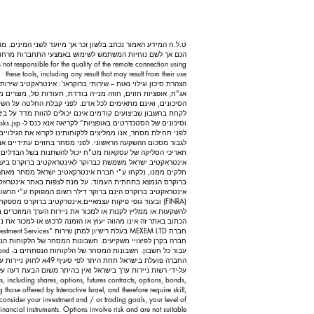
ט.ל.ח המידע האמור נכתב בלשון זכר אך מיועד לשני המינים. מ
הנם אך לשם נוחיות המשתמש לשימוש באמצעי התחברות מרחוק.
 not responsible for the quality of the remote connection using
these tools, including any result that may result from their use
הצהרת סיכון וגילוי נאות – שירותי ברוקראז': אינטראקטיב שירו
אג"ח, אופציות חוזים, חוזה מנייה בודדת, תעודות סל, מוצרים 
הסיכונים, ואינם מתאימים לכל אדם. לפני קבלת החלטה על הש
לקחת בחשבון שביצועים קודמים אינם יכולים להוות מדד על ביצו
וסיכונים של הסטנדרטים באופציות” לקריאה אנא כנס ל-
ks.jsp.
לפני תחילת מסחר, אנו ממליצים ללקוחותינו לקרוא את הגילויים
לגבור מסכום ההשקעה הראשוני. לפני מסחר בחוזים עתידיים אנו מ
תאריכי הסליקה של עסקאות מט"ח יכול להשתנות בשל הבדלים בא
אינטראקטיב ישראל משמשת כברוקר לאינטראקטיב ברוקרס בישראל
חלקים ממנו, נלקחו ע"י חברת אינטרקאטיב ישראל מסחר מאתר 
ברוקרס הנמצא בתחתית העמוד. על מנת לצפות באתר אינטראקט
(FINRA) ובעוד גופי פיקוח עצמאיים. אינטרקטיב ברוקרס מס
להשקעות או ממליץ לקנות או למכור את ניירות הערך המוזכרים 
הכתוב באתר זה אינו מהווה יעוץ או הזמנה לרכוש או למכור את 
על-ידי רשות ניירות ערך בישראל ואין בהיתר משום הבעת דעה על 
ts, including shares, options, futures contracts, options, bonds,
those offered by Interactive Israel, and therefore require skill,
consider your investment and / or trading goals, your level of
inancial instruments. Options involve risk and are not suitable