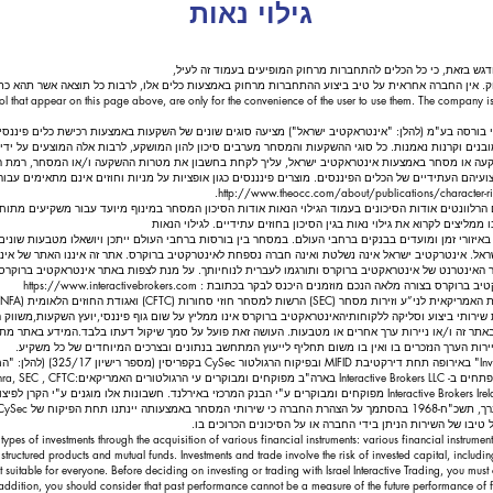
גילוי נאות
ודגש בזאת, כי כל הכלים להתחברות מרחוק המופיעים בעמוד זה לעיל,
 אין החברה אחראית על טיב ביצוע ההתחברות מרחוק באמצעות כלים אלו, לרבות כל תוצאה אשר תהא כת
trol that appear on this page above, are only for the convenience of the user to use them. The company is
תי בורסה בע"מ (להלן: "אינטראקטיב ישראל") מציעה סוגים שונים של השקעות באמצעות רכישת כלים פיננסים מג
מובנים וקרנות נאמנות. כל סוגי ההשקעות והמסחר מערבים סיכון להון המושקע, לרבות אלה המוצעים על ידי 
קעה או מסחר באמצעות אינטראקטיב ישראל, עליך לקחת בחשבון את מטרות ההשקעה ו/או המסחר, רמת הניס
עיהם העתידיים של הכלים הפיננסים. מוצרים פינננסים כגון אופציות על מניות וחוזים אינם מתאימים עבו
http://www.theocc.com/about/publications/character-ris
 הרלוונטים אודות הסיכונים בעמוד הגילוי הנאות אודות הסיכון המסחר במינוף מיועד עבור משקיעים מתוחכמ
מליצים לקרוא את גילוי נאות בגין הסיכון בחוזים עתידיים. לגילוי הנאות
יזורי זמן ומועדים בבנקים ברחבי העולם. במסחר בין בורסות ברחבי העולם ייתכן ויושאלו מטבעות שונ
. אינטרקטיב ישראל אינה נשלטת ואינה חברה נספחת לאינטרקטיב ברוקרס. אתר זה איננו האתר של אינטרק
האינטרנט של אינטראקטיב ברוקרס ותורגמו לעברית לנוחיותך. על מנת לצפות באתר אינטראקטיב ברוקרס
יב ברוקרס בצורה מלאה הנכם מוזמנים היכנס לבקר בכתובת :
https://www.interactivebrokers.com
פקת שירותי ביצוע וסליקה ללקוחותיה אינטראקטיב ברוקרס אינו ממליץ על שום גוף פיננסי,יועץ השקעות,משווק 
באתר זה ו/או ניירות ערך אחרים או מטבעות. העושה זאת פועל על סמך שיקול דעתו בלבד.המידע באתר מתבס
ניירות הערך הנזכרים בו ואין בו משום תחליף לייעוץ המתחשב בנתונים ובצרכים המיוחדים של כל משקיע.
חברת MEXEM LTD בעלת רישיון למתן 
טיבו של השירות הניתן בידי החברה או על הסיכונים הכרוכים בו.
s types of investments through the acquisition of various financial instruments: various financial instrumen
structured products and mutual funds. Investments and trade involve the risk of invested capital, including 
uitable for everyone. Before deciding on investing or trading with Israel Interactive Trading, you must 
n addition, you should consider that past performance cannot be a measure of the future performance of f