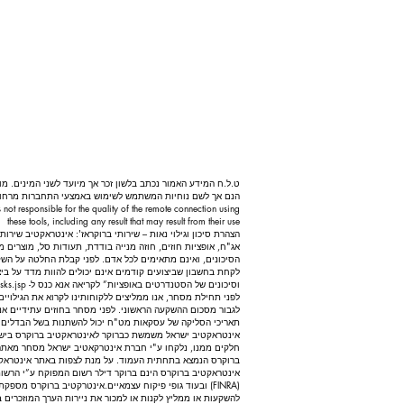
ט.ל.ח המידע האמור נכתב בלשון זכר אך מיועד לשני המינים. מ
הנם אך לשם נוחיות המשתמש לשימוש באמצעי התחברות מרחוק.
 not responsible for the quality of the remote connection using
these tools, including any result that may result from their use
הצהרת סיכון וגילוי נאות – שירותי ברוקראז': אינטראקטיב שירו
אג"ח, אופציות חוזים, חוזה מנייה בודדת, תעודות סל, מוצרים 
הסיכונים, ואינם מתאימים לכל אדם. לפני קבלת החלטה על הש
לקחת בחשבון שביצועים קודמים אינם יכולים להוות מדד על ביצו
וסיכונים של הסטנדרטים באופציות” לקריאה אנא כנס ל-
ks.jsp.
לפני תחילת מסחר, אנו ממליצים ללקוחותינו לקרוא את הגילויים
לגבור מסכום ההשקעה הראשוני. לפני מסחר בחוזים עתידיים אנו מ
תאריכי הסליקה של עסקאות מט"ח יכול להשתנות בשל הבדלים בא
אינטראקטיב ישראל משמשת כברוקר לאינטראקטיב ברוקרס בישראל
חלקים ממנו, נלקחו ע"י חברת אינטרקאטיב ישראל מסחר מאתר 
ברוקרס הנמצא בתחתית העמוד. על מנת לצפות באתר אינטראקט
(FINRA) ובעוד גופי פיקוח עצמאיים. אינטרקטיב ברוקרס מס
להשקעות או ממליץ לקנות או למכור את ניירות הערך המוזכרים 