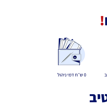
!
ב
0 ש״ח דמי ניהול
יב