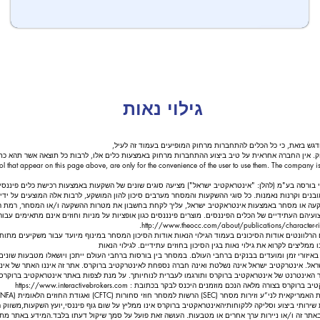
גילוי נאות
ודגש בזאת, כי כל הכלים להתחברות מרחוק המופיעים בעמוד זה לעיל,
 אין החברה אחראית על טיב ביצוע ההתחברות מרחוק באמצעות כלים אלו, לרבות כל תוצאה אשר תהא כת
trol that appear on this page above, are only for the convenience of the user to use them. The company is
תי בורסה בע"מ (להלן: "אינטראקטיב ישראל") מציעה סוגים שונים של השקעות באמצעות רכישת כלים פיננסים מג
מובנים וקרנות נאמנות. כל סוגי ההשקעות והמסחר מערבים סיכון להון המושקע, לרבות אלה המוצעים על ידי 
קעה או מסחר באמצעות אינטראקטיב ישראל, עליך לקחת בחשבון את מטרות ההשקעה ו/או המסחר, רמת הניס
עיהם העתידיים של הכלים הפיננסים. מוצרים פינננסים כגון אופציות על מניות וחוזים אינם מתאימים עבו
http://www.theocc.com/about/publications/character-ris
 הרלוונטים אודות הסיכונים בעמוד הגילוי הנאות אודות הסיכון המסחר במינוף מיועד עבור משקיעים מתוחכמ
מליצים לקרוא את גילוי נאות בגין הסיכון בחוזים עתידיים. לגילוי הנאות
יזורי זמן ומועדים בבנקים ברחבי העולם. במסחר בין בורסות ברחבי העולם ייתכן ויושאלו מטבעות שונ
. אינטרקטיב ישראל אינה נשלטת ואינה חברה נספחת לאינטרקטיב ברוקרס. אתר זה איננו האתר של אינטרק
האינטרנט של אינטראקטיב ברוקרס ותורגמו לעברית לנוחיותך. על מנת לצפות באתר אינטראקטיב ברוקרס
יב ברוקרס בצורה מלאה הנכם מוזמנים היכנס לבקר בכתובת :
https://www.interactivebrokers.com
פקת שירותי ביצוע וסליקה ללקוחותיה אינטראקטיב ברוקרס אינו ממליץ על שום גוף פיננסי,יועץ השקעות,משווק 
באתר זה ו/או ניירות ערך אחרים או מטבעות. העושה זאת פועל על סמך שיקול דעתו בלבד.המידע באתר מתבס