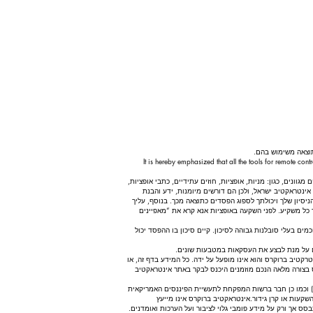
וצאה משימוש בהם.
It is hereby emphasized that all the tools for remote con
וונים, כגון: מניות, אופציות, חוזים עתידיים, כתבי אופציות,
אינטראקטיב ישראל, ולכן הם דורשים מיומנות, ידע והבנת
יון שלך ויכולתך לספוג הפסדים כתוצאה מכך. בנוסף, עליך
ר כל משקיע. לפני השקעה באופציות אנא קרא את “מאפיינים
ים בעלי סובלנות גבוהה לסיכון. קיים סיכון בו ההפסד יכול
ים על מנת לבצע את העסקאות במטבעות שונים.
טיב ברוקרס והוא אינו מופעל על ידה. כל המידע בדף זה, או
 בצורה מלאה הנכם מוזמנים היכנס לבקר באתר אינטראקטיב
אינטראקטיב ברוקרס הינם ברוקר דילר רשום המפוקח ע”י הרשות האמריקאית לני”ע וזירות מסחר (SEC) הרשות למסחר חוזי סחורות (CFTC) ואגודת החוזים הלאומית (NFA) וכמו כן חבר ברשות המפקחת לתעשיית הפיננסים האמריקאית
השקעות או קרן גידור. אינטראקטיב ברוקרס אינו מייעץ
ס אך ורק על מידע פומבי גלוי לציבור ועל הערכות ואומדנים.