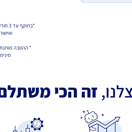
*בתוקף עד 3 חודשים מ
ואישור
* ההטבה מותנת
מינימום 00
לנו,
זה הכי משתלם