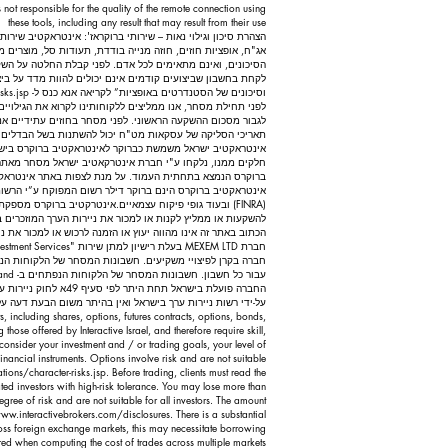
 not responsible for the quality of the remote connection using
these tools, including any result that may result from their use
הצהרת סיכון וגילוי נאות – שירותי ברוקראז': אינטראקטיב שירו
אג"ח, אופציות חוזים, חוזה מנייה בודדת, תעודות סל, מוצרים 
הסיכונים, ואינם מתאימים לכל אדם. לפני קבלת החלטה על הש
לקחת בחשבון שביצועים קודמים אינם יכולים להוות מדד על ביצו
וסיכונים של הסטנדרטים באופציות” לקריאה אנא כנס ל-
ks.jsp.
לפני תחילת מסחר, אנו ממליצים ללקוחותינו לקרוא את הגילויים
לגבור מסכום ההשקעה הראשוני. לפני מסחר בחוזים עתידיים אנו מ
תאריכי הסליקה של עסקאות מט"ח יכול להשתנות בשל הבדלים בא
אינטראקטיב ישראל משמשת כברוקר לאינטראקטיב ברוקרס בישראל
חלקים ממנו, נלקחו ע"י חברת אינטרקאטיב ישראל מסחר מאתר 
ברוקרס הנמצא בתחתית העמוד. על מנת לצפות באתר אינטראקט
(FINRA) ובעוד גופי פיקוח עצמאיים. אינטרקטיב ברוקרס מס
להשקעות או ממליץ לקנות או למכור את ניירות הערך המוזכרים 
הכתוב באתר זה אינו מהווה יעוץ או הזמנה לרכוש או למכור את 
על-ידי רשות ניירות ערך בישראל ואין בהיתר משום הבעת דעה על 
ts, including shares, options, futures contracts, options, bonds,
those offered by Interactive Israel, and therefore require skill,
consider your investment and / or trading goals, your level of
inancial instruments. Options involve risk and are not suitable
ons/character-risks.jsp.
Before trading, clients must read the
ted investors with high-risk tolerance. You may lose more than
egree of risk and are not suitable for all investors. The amount
ww.interactivebrokers.com/disclosures.
There is a substantial
ross foreign exchange markets, this may necessitate borrowing
red when computing the cost of trades across multiple markets.