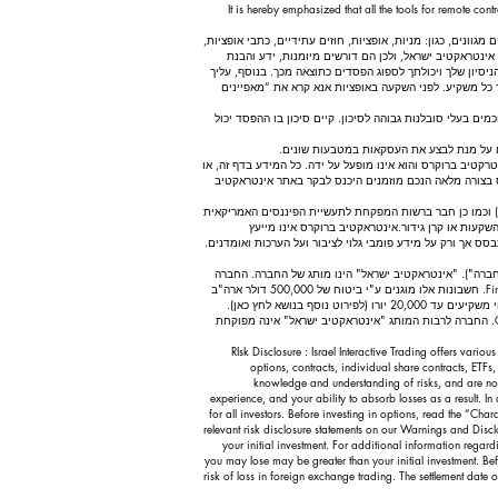
It is hereby emphasized that all the tools for remote con
וונים, כגון: מניות, אופציות, חוזים עתידיים, כתבי אופציות,
אינטראקטיב ישראל, ולכן הם דורשים מיומנות, ידע והבנת
יון שלך ויכולתך לספוג הפסדים כתוצאה מכך. בנוסף, עליך
ר כל משקיע. לפני השקעה באופציות אנא קרא את “מאפיינים
ים בעלי סובלנות גבוהה לסיכון. קיים סיכון בו ההפסד יכול
ים על מנת לבצע את העסקאות במטבעות שונים.
טיב ברוקרס והוא אינו מופעל על ידה. כל המידע בדף זה, או
 בצורה מלאה הנכם מוזמנים היכנס לבקר באתר אינטראקטיב
אינטראקטיב ברוקרס הינם ברוקר דילר רשום המפוקח ע”י הרשות האמריקאית לני”ע וזירות מסחר (SEC) הרשות למסחר חוזי סחורות (CFTC) ואגודת החוזים הלאומית (NFA) וכמו כן חבר ברשות המפקחת לתעשיית הפיננסים האמריקאית
השקעות או קרן גידור. אינטראקטיב ברוקרס אינו מייעץ
ס אך ורק על מידע פומבי גלוי לציבור ועל הערכות ואומדנים.
שירות "Investment Services" באירופה תחת דירקטיבת MIFID ובפיקוח הרגולטור CySec בקפריסין (מספר רישיון 325/17) (להלן: "החברה"). "אינטראקטיב ישראל" הינו מותג של החברה. החברה
חברה בקרן לפיצויי משקיעים. חשבונות המסחר של הלקוחות הנפתחים ב- Interactive Brokers LLC בארה"ב מפוקחים ומבוקרים עי הרגולטורים האמריקאים:Finra, SEC , CFTC. חשבונות אלו מוגנים ע"י ביטוח של 500,000 דולר ארה"ב
עבור כל חשבון. חשבונות המסחר של הלקוחות הנפתחים ב- Interactive Brokers Ireland מפוקחים ומבוקרים ע"י הבנק המרכזי באירלנד. חשבונות אלו מוגנים ע"י הקרן לפיצוי משקיעים עד 20,000 יורו (לפירוט נוסף בנושא לחץ כאן).
החברה פועלת בישראל תחת היתר לפי סעיף 49א לחוק ניירות ערך, תשכ"ח-1968 בהסתמך על הצהרת החברה כי שירותי המסחר באמצעותה יינתנו תחת הפיקוח של CySec. החברה לרבות המותג "אינטראקטיב ישראל" אינה מפוקחת
RIsk Disclosure : Israel Interactive Trading offers variou
options, contracts, individual share contracts, ETFs, 
knowledge and understanding of risks, and are not s
experience, and your ability to absorb losses as a result. I
for all investors. Before investing in options, read the “Cha
relevant risk disclosure statements on our Warnings and Dis
your initial investment. For additional information regar
you may lose may be greater than your initial investment. Befo
risk of loss in foreign exchange trading. The settlement dat