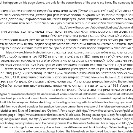
trol that appear on this page above, are only for the convenience of the user to use them. The company is
תי בורסה בע"מ (להלן: "אינטראקטיב ישראל") מציעה סוגים שונים של השקעות באמצעות רכישת כלים פיננסים מג
מובנים וקרנות נאמנות. כל סוגי ההשקעות והמסחר מערבים סיכון להון המושקע, לרבות אלה המוצעים על ידי 
קעה או מסחר באמצעות אינטראקטיב ישראל, עליך לקחת בחשבון את מטרות ההשקעה ו/או המסחר, רמת הניס
עיהם העתידיים של הכלים הפיננסים. מוצרים פינננסים כגון אופציות על מניות וחוזים אינם מתאימים עבו
http://www.theocc.com/about/publications/character-ris
 הרלוונטים אודות הסיכונים בעמוד הגילוי הנאות אודות הסיכון המסחר במינוף מיועד עבור משקיעים מתוחכמ
מליצים לקרוא את גילוי נאות בגין הסיכון בחוזים עתידיים. לגילוי הנאות
יזורי זמן ומועדים בבנקים ברחבי העולם. במסחר בין בורסות ברחבי העולם ייתכן ויושאלו מטבעות שונ
. אינטרקטיב ישראל אינה נשלטת ואינה חברה נספחת לאינטרקטיב ברוקרס. אתר זה איננו האתר של אינטרק
האינטרנט של אינטראקטיב ברוקרס ותורגמו לעברית לנוחיותך. על מנת לצפות באתר אינטראקטיב ברוקרס
יב ברוקרס בצורה מלאה הנכם מוזמנים היכנס לבקר בכתובת :
https://www.interactivebrokers.com
פקת שירותי ביצוע וסליקה ללקוחותיה אינטראקטיב ברוקרס אינו ממליץ על שום גוף פיננסי,יועץ השקעות,משווק 
באתר זה ו/או ניירות ערך אחרים או מטבעות. העושה זאת פועל על סמך שיקול דעתו בלבד.המידע באתר מתבס
ניירות הערך הנזכרים בו ואין בו משום תחליף לייעוץ המתחשב בנתונים ובצרכים המיוחדים של כל משקיע.
חברת MEXEM LTD בעלת רישיון למתן 
טיבו של השירות הניתן בידי החברה או על הסיכונים הכרוכים בו.
s types of investments through the acquisition of various financial instruments: various financial instrumen
structured products and mutual funds. Investments and trade involve the risk of invested capital, including 
uitable for everyone. Before deciding on investing or trading with Israel Interactive Trading, you must 
n addition, you should consider that past performance cannot be a measure of the future performance of f
racteristics and Risks of Standardized Options”. For a copy visit
http://www.theocc.com/about/publicati
closures page –
http://www.interactivebrokers.com/disclosures.
Trading on margin is only for sophistica
ding margin loan rates, see
http://www.interactivebrokers.com/interest.
Security futures involve a high d
re trading security futures, read the Security Futures Risk Disclosure Statement. For a copy visit
http://w
e of foreign exchange trades can vary due to time zone differences and bank holidays. When trading ac
funds to settle foreign exchange trades. The interest rate on borrowed funds must be conside