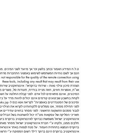
ט.ל.ח המידע האמור נכתב בלשון זכר אך מיועד לשני המינים. מ
הנם אך לשם נוחיות המשתמש לשימוש באמצעי התחברות מרחוק.
 not responsible for the quality of the remote connection using
these tools, including any result that may result from their use
הצהרת סיכון וגילוי נאות – שירותי ברוקראז': אינטראקטיב שירו
אג"ח, אופציות חוזים, חוזה מנייה בודדת, תעודות סל, מוצרים 
הסיכונים, ואינם מתאימים לכל אדם. לפני קבלת החלטה על הש
לקחת בחשבון שביצועים קודמים אינם יכולים להוות מדד על ביצו
וסיכונים של הסטנדרטים באופציות” לקריאה אנא כנס ל-
ks.jsp.
לפני תחילת מסחר, אנו ממליצים ללקוחותינו לקרוא את הגילויים
לגבור מסכום ההשקעה הראשוני. לפני מסחר בחוזים עתידיים אנו מ
תאריכי הסליקה של עסקאות מט"ח יכול להשתנות בשל הבדלים בא
אינטראקטיב ישראל משמשת כברוקר לאינטראקטיב ברוקרס בישראל
חלקים ממנו, נלקחו ע"י חברת אינטרקאטיב ישראל מסחר מאתר 
ברוקרס הנמצא בתחתית העמוד. על מנת לצפות באתר אינטראקט