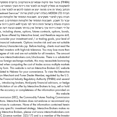
(FINRA) ובעוד גופי פיקוח עצמאיים. אינטרקטיב ברוקרס מס
להשקעות או ממליץ לקנות או למכור את ניירות הערך המוזכרים 
הכתוב באתר זה אינו מהווה יעוץ או הזמנה לרכוש או למכור את 
על-ידי רשות ניירות ערך בישראל ואין בהיתר משום הבעת דעה על 
ts, including shares, options, futures contracts, options, bonds,
those offered by Interactive Israel, and therefore require skill,
consider your investment and / or trading goals, your level of
inancial instruments. Options involve risk and are not suitable
ons/character-risks.jsp.
Before trading, clients must read the
ted investors with high-risk tolerance. You may lose more than
egree of risk and are not suitable for all investors. The amount
ww.interactivebrokers.com/disclosures.
There is a substantial
ross foreign exchange markets, this may necessitate borrowing
red when computing the cost of trades across multiple markets.
any form. This website is not an Interactive Brokers LLC website
nslated to Hebrew for your convenience. To view the Interactive
sion Merchant and Forex Dealer Member, regulated by the U.S.
 Financial Industry Regulatory Authority (FINRA) and several
, introducing brokers, third-party financial advisors, or hedge
itation of an offer by Interactive Brokers to buy, sell or hold
to the accuracy or completeness of the information provided on
this website
 Commission (SEC), the Commodity Futures Trading Commission
ations. Interactive Brokers does not endorse or recommend any
services to customers. None of the information contained herein
n any specific investment strategy. Interactive Brokers makes no
Interactive Brokers, please visit
www.interactivebrokers.com
EC (Licence number: 325/17) and is a member of the Investor