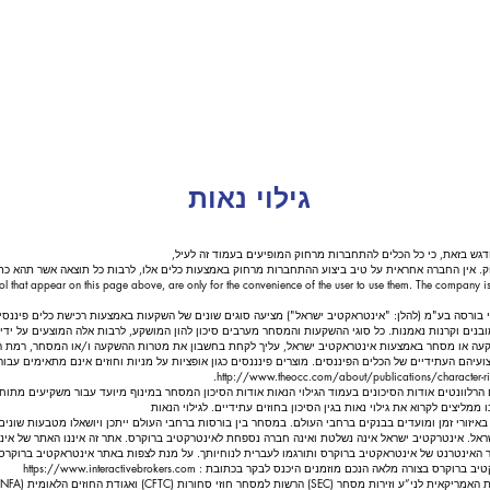
גילוי נאות
ודגש בזאת, כי כל הכלים להתחברות מרחוק המופיעים בעמוד זה לעיל,
 אין החברה אחראית על טיב ביצוע ההתחברות מרחוק באמצעות כלים אלו, לרבות כל תוצאה אשר תהא כת
trol that appear on this page above, are only for the convenience of the user to use them. The company is
תי בורסה בע"מ (להלן: "אינטראקטיב ישראל") מציעה סוגים שונים של השקעות באמצעות רכישת כלים פיננסים מג
מובנים וקרנות נאמנות. כל סוגי ההשקעות והמסחר מערבים סיכון להון המושקע, לרבות אלה המוצעים על ידי 
קעה או מסחר באמצעות אינטראקטיב ישראל, עליך לקחת בחשבון את מטרות ההשקעה ו/או המסחר, רמת הניס
עיהם העתידיים של הכלים הפיננסים. מוצרים פינננסים כגון אופציות על מניות וחוזים אינם מתאימים עבו
http://www.theocc.com/about/publications/character-ris
 הרלוונטים אודות הסיכונים בעמוד הגילוי הנאות אודות הסיכון המסחר במינוף מיועד עבור משקיעים מתוחכמ
מליצים לקרוא את גילוי נאות בגין הסיכון בחוזים עתידיים. לגילוי הנאות
יזורי זמן ומועדים בבנקים ברחבי העולם. במסחר בין בורסות ברחבי העולם ייתכן ויושאלו מטבעות שונ
. אינטרקטיב ישראל אינה נשלטת ואינה חברה נספחת לאינטרקטיב ברוקרס. אתר זה איננו האתר של אינטרק
האינטרנט של אינטראקטיב ברוקרס ותורגמו לעברית לנוחיותך. על מנת לצפות באתר אינטראקטיב ברוקרס
יב ברוקרס בצורה מלאה הנכם מוזמנים היכנס לבקר בכתובת :
https://www.interactivebrokers.com