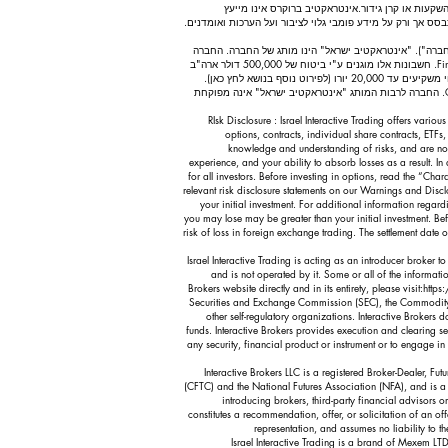
השקעות או קרן גידור. אינטראקטיב ברוקרס אינו מייעץ
ס אך ורק על מידע פומבי גלוי לציבור ועל הערכות ואומדנים.
שירות "Investment Services" באירופה תחת דירקטיבת MIFID ובפיקוח הרגולטור CySec בקפריסין (מספר רישיון 325/17) (להלן: "החברה"). "אינטראקטיב ישראל" הינו מותג של החברה. החברה
חברה בקרן לפיצויי משקיעים. חשבונות המסחר של הלקוחות הנפתחים ב- Interactive Brokers LLC בארה"ב מפוקחים ומבוקרים עי הרגולטורים האמריקאים:Finra, SEC , CFTC. חשבונות אלו מוגנים ע"י ביטוח של 500,000 דולר ארה"ב
עבור כל חשבון. חשבונות המסחר של הלקוחות הנפתחים ב- Interactive Brokers Ireland מפוקחים ומבוקרים ע"י הבנק המרכזי באירלנד. חשבונות אלו מוגנים ע"י הקרן לפיצוי משקיעים עד 20,000 יורו (לפירוט נוסף בנושא לחץ כאן).
החברה פועלת בישראל תחת היתר לפי סעיף 49א לחוק ניירות ערך, תשכ"ח-1968 בהסתמך על הצהרת החברה כי שירותי המסחר באמצעותה יינתנו תחת הפיקוח של CySec. החברה לרבות המותג "אינטראקטיב ישראל" אינה מפוקחת
RIsk Disclosure : Israel Interactive Trading offers variou
options, contracts, individual share contracts, ETFs, 
knowledge and understanding of risks, and are not s
experience, and your ability to absorb losses as a result. I
for all investors. Before investing in options, read the “Cha
relevant risk disclosure statements on our Warnings and Dis
your initial investment. For additional information regar
you may lose may be greater than your initial investment. Befo
risk of loss in foreign exchange trading. The settlement dat
Israel Interactive Trading is acting as an introducer broker t
and is not operated by it. Some or all of the informati
Brokers website directly and in its entirety, please visit:
https
Securities and Exchange Commission (SEC), the Commodity F
other self-regulatory organizations. Interactive Brokers 
funds. Interactive Brokers provides execution and clearing ser
any security, financial product or instrument or to engage i
Interactive Brokers LLC is a registered Broker-Dealer
(CFTC) and the National Futures Association (NFA), and is a 
introducing brokers, third-party financial advisors o
constitutes a recommendation, offer, or solicitation of an off
representation, and assumes no liability to t
Israel Interactive Trading is a brand of Mexem 