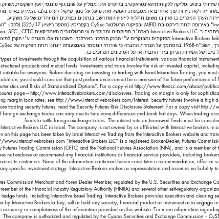
פקת שירותי ביצוע וסליקה ללקוחותיה אינטראקטיב ברוקרס אינו ממליץ על שום גוף פיננסי,יועץ השקעות,משווק 
באתר זה ו/או ניירות ערך אחרים או מטבעות. העושה זאת פועל על סמך שיקול דעתו בלבד.המידע באתר מתבס
ניירות הערך הנזכרים בו ואין בו משום תחליף לייעוץ המתחשב בנתונים ובצרכים המיוחדים של כל משקיע.
חברת MEXEM LTD בעלת רישיון למתן 
טיבו של השירות הניתן בידי החברה או על הסיכונים הכרוכים בו.
s types of investments through the acquisition of various financial instruments: various financial instrumen
structured products and mutual funds. Investments and trade involve the risk of invested capital, including 
uitable for everyone. Before deciding on investing or trading with Israel Interactive Trading, you must 
n addition, you should consider that past performance cannot be a measure of the future performance of f
racteristics and Risks of Standardized Options”. For a copy visit
http://www.theocc.com/about/publicati
closures page –
http://www.interactivebrokers.com/disclosures.
Trading on margin is only for sophistica
ding margin loan rates, see
http://www.interactivebrokers.com/interest.
Security futures involve a high d
re trading security futures, read the Security Futures Risk Disclosure Statement. For a copy visit
http://w
e of foreign exchange trades can vary due to time zone differences and bank holidays. When trading ac
funds to settle foreign exchange trades. The interest rate on borrowed funds must be conside
o Interactive Brokers LLC in Israel. The company is not owned by or affiliated with Interactive brokers in 
on on this page has been taken by Israel Interactive Trading from the Interactive Brokers website and tra
://www.interactivebrokers.com
“Interactive Brokers LLC” is a registered Broker-Dealer, Futures Commis
utures Trading Commission (CFTC) and the National Futures Association (NFA), and is a member of the
does not endorse or recommend any financial institutions or financial service providers, including brokers
vices to customers. None of the information contained herein constitutes a recommendation, offer, or solic
n any specific investment strategy. Interactive Brokers makes no representation and assumes no liability 
, Futures Commission Merchant and Forex Dealer Member, regulated by the U.S. Securities and Exchange
member of the Financial Industry Regulatory Authority (FINRA) and several other self-regulatory organiz
r hedge funds, including Interactive Israel Trading. Interactive Brokers provides execution and clearing 
er by Interactive Brokers to buy, sell or hold any security, financial product or instrument or to engage i
he accuracy or completeness of the information provided on this website. For more information regarding 
LTD. The company is authorized and regulated by the Cyprus Securities and Exchange Commission – CyS