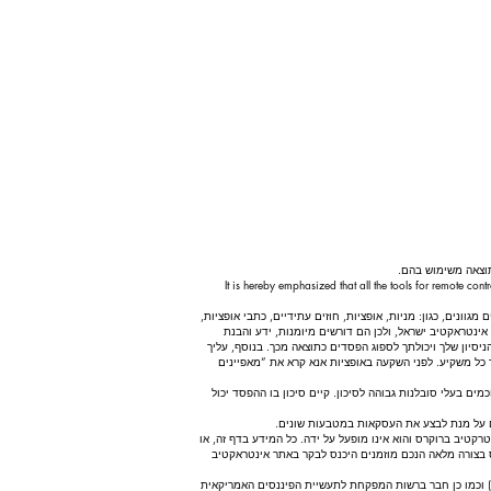
וצאה משימוש בהם.
It is hereby emphasized that all the tools for remote con
וונים, כגון: מניות, אופציות, חוזים עתידיים, כתבי אופציות,
אינטראקטיב ישראל, ולכן הם דורשים מיומנות, ידע והבנת
יון שלך ויכולתך לספוג הפסדים כתוצאה מכך. בנוסף, עליך
ר כל משקיע. לפני השקעה באופציות אנא קרא את “מאפיינים
ים בעלי סובלנות גבוהה לסיכון. קיים סיכון בו ההפסד יכול
ים על מנת לבצע את העסקאות במטבעות שונים.
טיב ברוקרס והוא אינו מופעל על ידה. כל המידע בדף זה, או
 בצורה מלאה הנכם מוזמנים היכנס לבקר באתר אינטראקטיב
אינטראקטיב ברוקרס הינם ברוקר דילר רשום המפוקח ע”י הרשות האמריקאית לני”ע וזירות מסחר (SEC) הרשות למסחר חוזי סחורות (CFTC) ואגודת החוזים הלאומית (NFA) וכמו כן חבר ברשות המפקחת לתעשיית הפיננסים האמריקאית